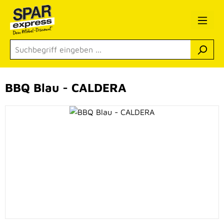
Zum Hauptinhalt springen
BBQ Blau - CALDERA
Bildergalerie überspringen