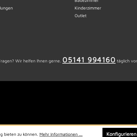
Badezimmer
llungen
Kinderzimmer
Outlet
05141 994160
Fragen? Wir helfen Ihnen gerne.
täglich vo
Konfigurieren
ng bieten zu können.
Mehr Informationen ...