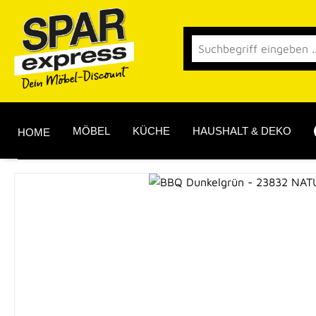
 Hauptinhalt springen
Zur Suche springen
Zur Hauptnavigation springen
MÖBEL
KÜCHE
HAUSHALT & DEKO
HOME
Bildergalerie überspringen