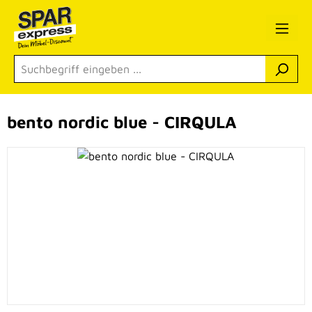
Zum Hauptinhalt springen
bento nordic blue - CIRQULA
Bildergalerie überspringen