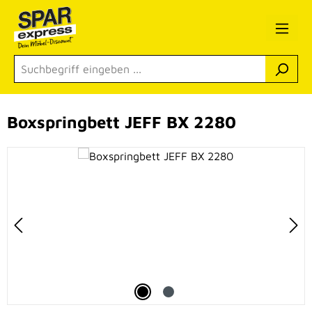
Zum Hauptinhalt springen
Boxspringbett JEFF BX 2280
Bildergalerie überspringen