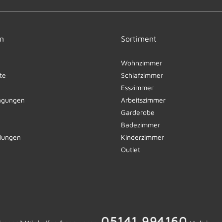
n
Sortiment
Wohnzimmer
te
Schlafzimmer
Esszimmer
ngungen
Arbeitszimmer
Garderobe
Badezimmer
llungen
Kinderzimmer
Outlet
05141 994160