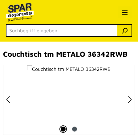
Zum Hauptinhalt springen
Couchtisch tm METALO 36342RWB
Bildergalerie überspringen