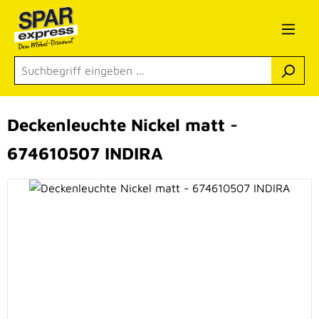
Zum Hauptinhalt springen
Deckenleuchte Nickel matt -
674610507 INDIRA
Bildergalerie überspringen