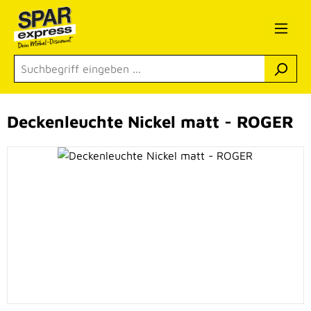
Zum Hauptinhalt springen
Deckenleuchte Nickel matt - ROGER
Bildergalerie überspringen