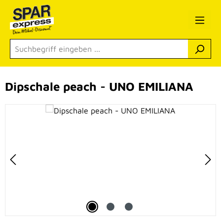
Zum Hauptinhalt springen
Dipschale peach - UNO EMILIANA
Bildergalerie überspringen