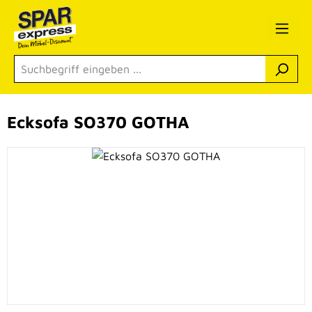
Zum Hauptinhalt springen
Ecksofa SO370 GOTHA
Bildergalerie überspringen