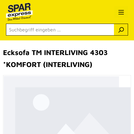
Zum Hauptinhalt springen
Ecksofa TM INTERLIVING 4303
*KOMFORT (INTERLIVING)
Bildergalerie überspringen