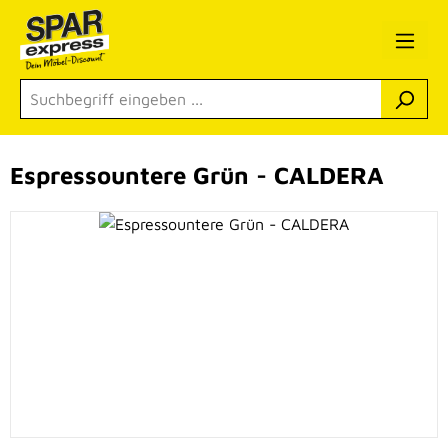
Zum Hauptinhalt springen
Espressountere Grün - CALDERA
Bildergalerie überspringen