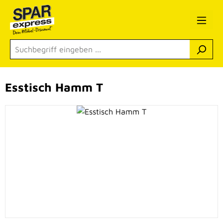
Zum Hauptinhalt springen
Esstisch Hamm T
Bildergalerie überspringen