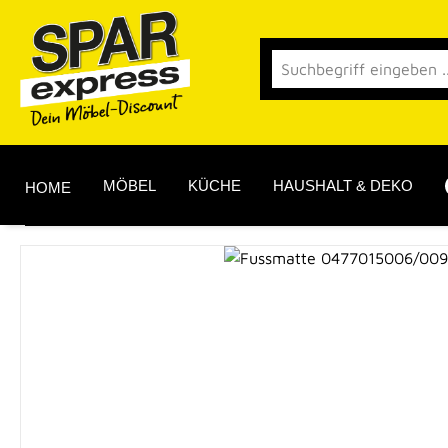
 Hauptinhalt springen
Zur Suche springen
Zur Hauptnavigation springen
MÖBEL
KÜCHE
HAUSHALT & DEKO
HOME
Bildergalerie überspringen