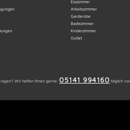
Esszimmer
ngungen
Arbeitszimmer
Garderobe
Badezimmer
llungen
Kinderzimmer
Outlet
05141 994160
Fragen? Wir helfen Ihnen gerne.
täglich vo