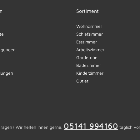
n
Sortiment
Wohnzimmer
te
Schlafzimmer
Esszimmer
ngungen
Arbeitszimmer
Garderobe
Badezimmer
llungen
Kinderzimmer
Outlet
05141 994160
Fragen? Wir helfen Ihnen gerne.
täglich vo