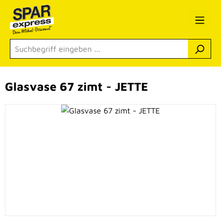
Zum Hauptinhalt springen
Glasvase 67 zimt - JETTE
Bildergalerie überspringen