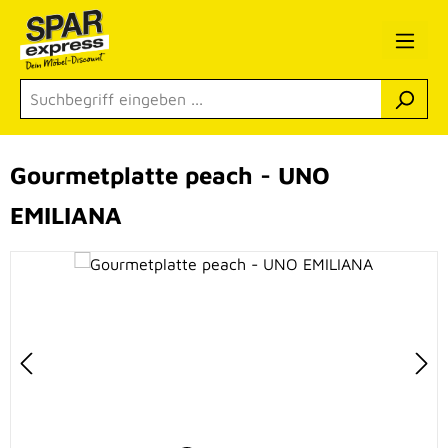
Zum Hauptinhalt springen
Gourmetplatte peach - UNO
EMILIANA
Bildergalerie überspringen