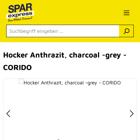
Zum Hauptinhalt springen
Hocker Anthrazit, charcoal -grey -
CORIDO
Bildergalerie überspringen