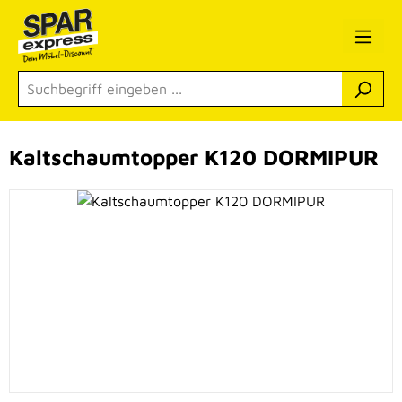
Zum Hauptinhalt springen
Kaltschaumtopper K120 DORMIPUR
Bildergalerie überspringen