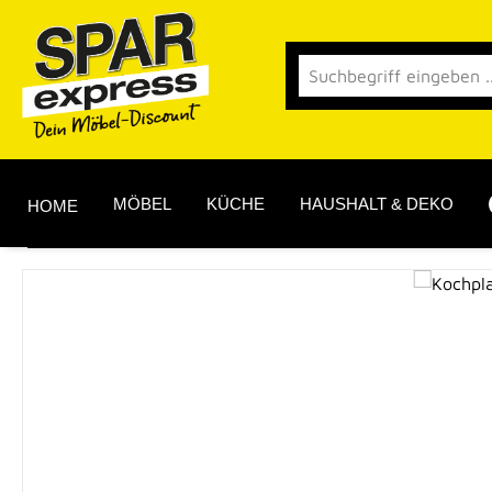
 Hauptinhalt springen
Zur Suche springen
Zur Hauptnavigation springen
MÖBEL
KÜCHE
HAUSHALT & DEKO
HOME
Bildergalerie überspringen