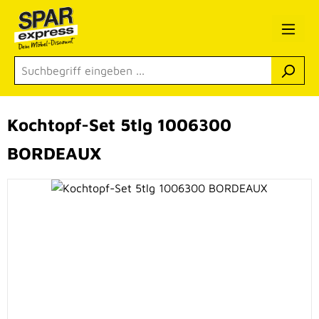
Zum Hauptinhalt springen
Kochtopf-Set 5tlg 1006300
BORDEAUX
Bildergalerie überspringen