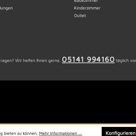
Badezimmer
llungen
Kinderzimmer
Outlet
05141 994160
Fragen? Wir helfen Ihnen gerne.
täglich vo
Konfigurieren
ng bieten zu können.
Mehr Informationen ...