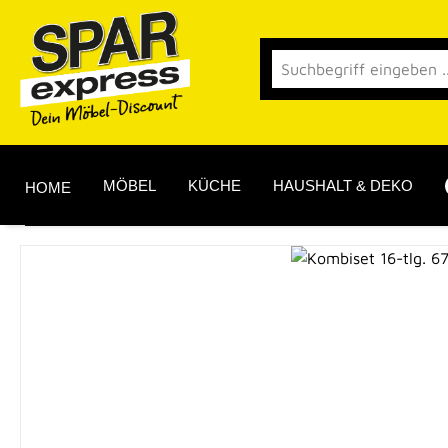
 Hauptinhalt springen
Zur Suche springen
Zur Hauptnavigation springen
MÖBEL
KÜCHE
HAUSHALT & DEKO
HOME
Bildergalerie überspringen