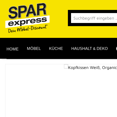
 Hauptinhalt springen
Zur Suche springen
Zur Hauptnavigation springen
MÖBEL
KÜCHE
HAUSHALT & DEKO
HOME
Bildergalerie überspringen