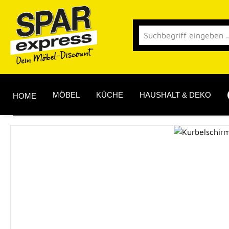
 Hauptinhalt springen
Zur Suche springen
Zur Hauptnavigation springen
MÖBEL
KÜCHE
HAUSHALT & DEKO
HOME
Bildergalerie überspringen