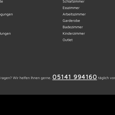
te
Schlafzimmer
Esszimmer
ngungen
Arbeitszimmer
Garderobe
Badezimmer
llungen
Kinderzimmer
Outlet
05141 994160
Fragen? Wir helfen Ihnen gerne.
täglich vo