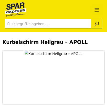
Zum Hauptinhalt springen
Kurbelschirm Hellgrau - APOLL
Bildergalerie überspringen