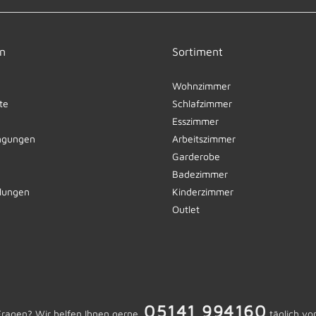
n
Sortiment
Wohnzimmer
te
Schlafzimmer
Esszimmer
ngungen
Arbeitszimmer
Garderobe
Badezimmer
llungen
Kinderzimmer
Outlet
05141 994160
Fragen? Wir helfen Ihnen gerne.
täglich vo