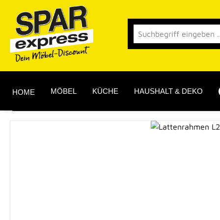
 Hauptinhalt springen
Zur Suche springen
Zur Hauptnavigation springen
MÖBEL
KÜCHE
HAUSHALT & DEKO
HOME
Bildergalerie überspringen