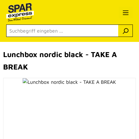
Zum Hauptinhalt springen
Lunchbox nordic black - TAKE A
BREAK
Bildergalerie überspringen