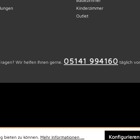
Badezimmer
llungen
Kinderzimmer
Outlet
05141 994160
Fragen? Wir helfen Ihnen gerne.
täglich vo
Konfigurieren
ng bieten zu können.
Mehr Informationen ...