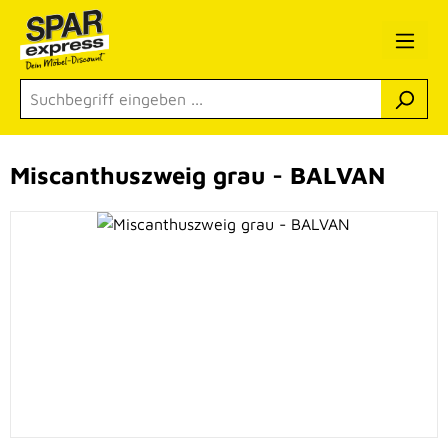
Zum Hauptinhalt springen
Miscanthuszweig grau - BALVAN
Bildergalerie überspringen