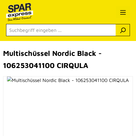
Zum Hauptinhalt springen
Multischüssel Nordic Black -
106253041100 CIRQULA
Bildergalerie überspringen