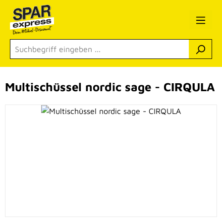
Zum Hauptinhalt springen
Multischüssel nordic sage - CIRQULA
Bildergalerie überspringen