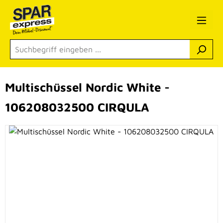
Zum Hauptinhalt springen
Multischüssel Nordic White -
106208032500 CIRQULA
Bildergalerie überspringen