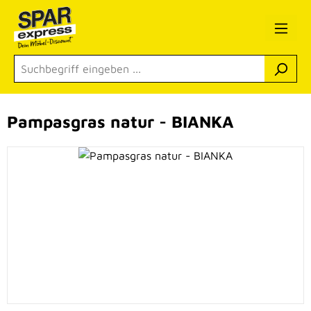
Zum Hauptinhalt springen
Pampasgras natur - BIANKA
Bildergalerie überspringen