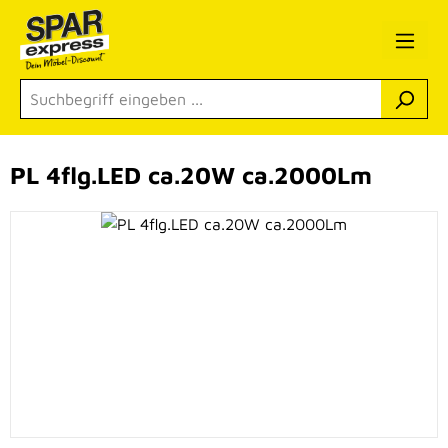
Zum Hauptinhalt springen
PL 4flg.LED ca.20W ca.2000Lm
Bildergalerie überspringen