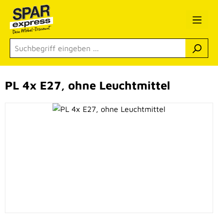
Zum Hauptinhalt springen
PL 4x E27, ohne Leuchtmittel
Bildergalerie überspringen