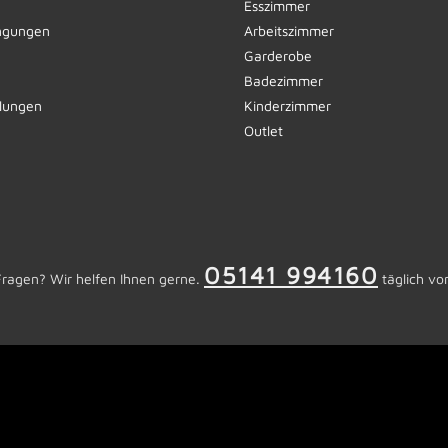
Esszimmer
ngungen
Arbeitszimmer
Garderobe
Badezimmer
llungen
Kinderzimmer
Outlet
05141 994160
Fragen? Wir helfen Ihnen gerne.
täglich vo