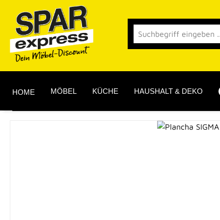
 Hauptinhalt springen
Zur Suche springen
Zur Hauptnavigation springen
MÖBEL
KÜCHE
HAUSHALT & DEKO
HOME
Bildergalerie überspringen