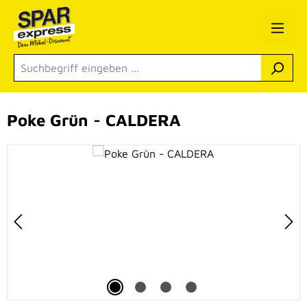
Zum Hauptinhalt springen
Poke Grün - CALDERA
Bildergalerie überspringen