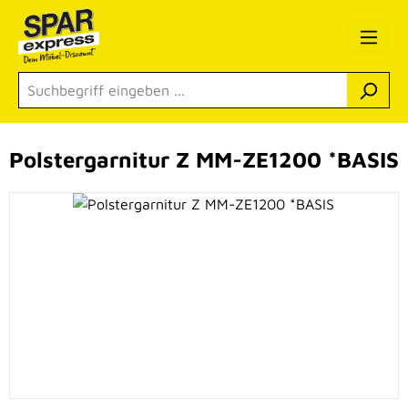
Zum Hauptinhalt springen
Polstergarnitur Z MM-ZE1200 *BASIS
Bildergalerie überspringen