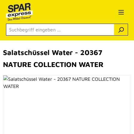
Zum Hauptinhalt springen
Salatschüssel Water - 20367
NATURE COLLECTION WATER
Bildergalerie überspringen