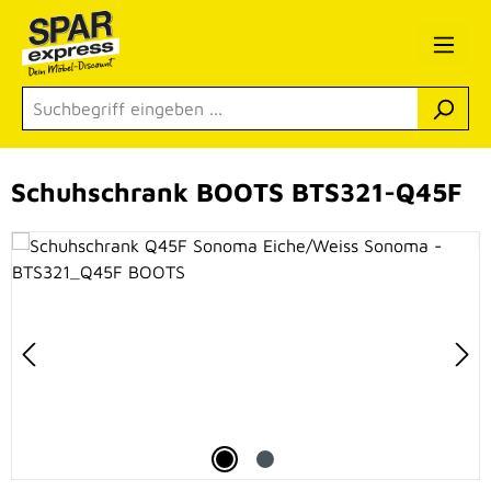
Zum Hauptinhalt springen
Schuhschrank BOOTS BTS321-Q45F
Bildergalerie überspringen