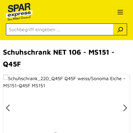
Zum Hauptinhalt springen
Schuhschrank NET 106 - MS151 -
Q45F
Bildergalerie überspringen