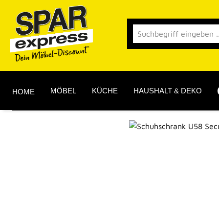
 Hauptinhalt springen
Zur Suche springen
Zur Hauptnavigation springen
MÖBEL
KÜCHE
HAUSHALT & DEKO
HOME
Bildergalerie überspringen