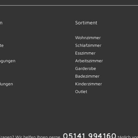
n
Sortiment
Wohnzimmer
te
Schlafzimmer
Esszimmer
ngungen
Arbeitszimmer
Garderobe
Badezimmer
llungen
Kinderzimmer
Outlet
05141 994160
Fragen? Wir helfen Ihnen gerne.
täglich vo