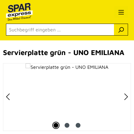
Zum Hauptinhalt springen
Servierplatte grün - UNO EMILIANA
Bildergalerie überspringen