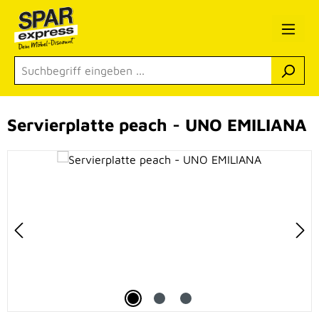
Zum Hauptinhalt springen
Servierplatte peach - UNO EMILIANA
Bildergalerie überspringen