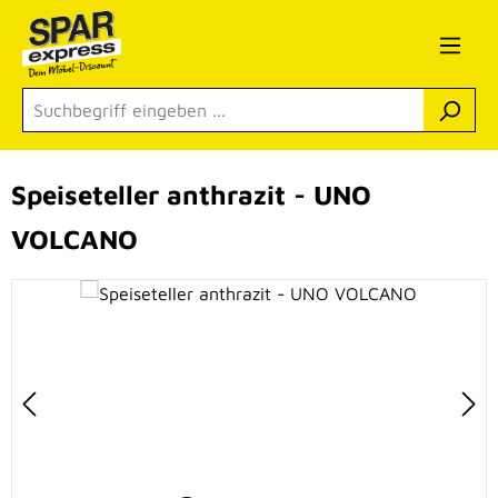
Zum Hauptinhalt springen
Speiseteller anthrazit - UNO
VOLCANO
Bildergalerie überspringen