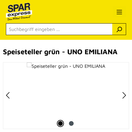
Zum Hauptinhalt springen
Speiseteller grün - UNO EMILIANA
Bildergalerie überspringen