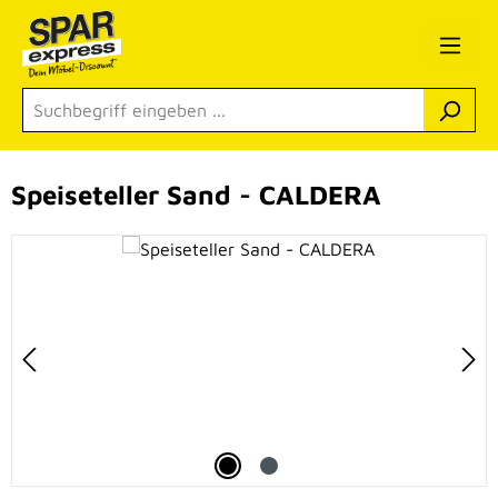
Zum Hauptinhalt springen
Speiseteller Sand - CALDERA
Bildergalerie überspringen