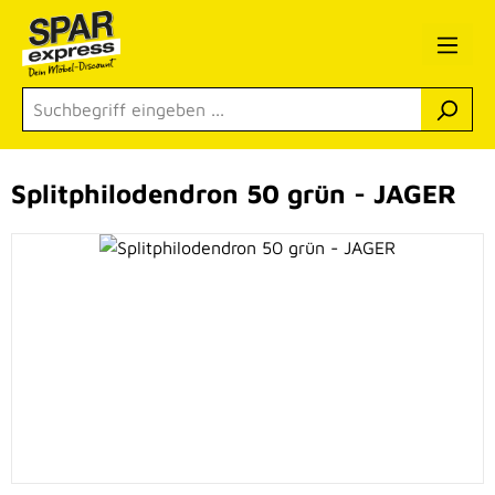
Zum Hauptinhalt springen
Splitphilodendron 50 grün - JAGER
Bildergalerie überspringen