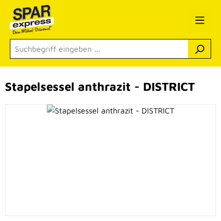
Zum Hauptinhalt springen
Stapelsessel anthrazit - DISTRICT
Bildergalerie überspringen