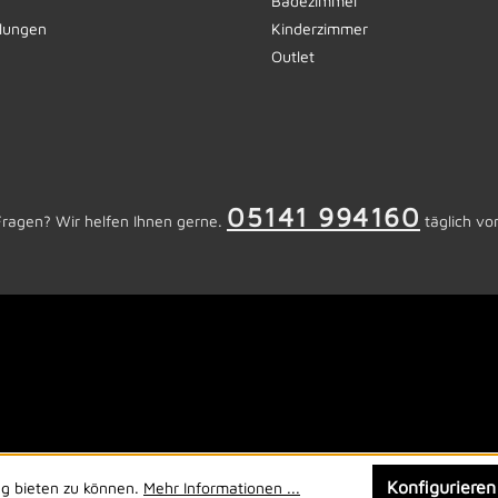
Badezimmer
llungen
Kinderzimmer
Outlet
05141 994160
Fragen? Wir helfen Ihnen gerne.
täglich vo
Konfigurieren
ng bieten zu können.
Mehr Informationen ...