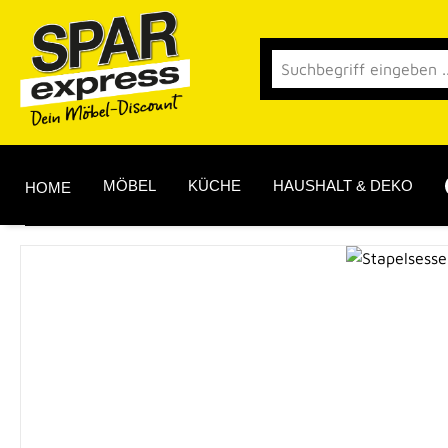
 Hauptinhalt springen
Zur Suche springen
Zur Hauptnavigation springen
MÖBEL
KÜCHE
HAUSHALT & DEKO
HOME
Bildergalerie überspringen